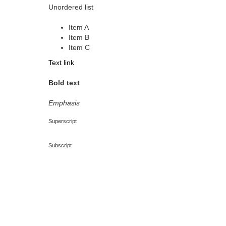
Unordered list
Item A
Item B
Item C
Text link
Bold text
Emphasis
Superscript
Subscript
New
No items found.